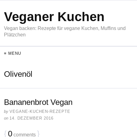
Veganer Kuchen
Vegan backen: Rezepte für vegane Kuchen, Muffins und
Plätzchen
≡ MENU
Olivenöl
Bananenbrot Vegan
by
VEGANE-KUCHEN-REZEPTE
on
14. DEZEMBER 2016
{
0
}
comments